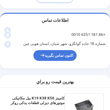
اطلاعات تماس
+86 181 6351 0010
شماره 18 جاده گوانگژو، شهر شیان، استان هوبی چین
اکنون تماس بگیرید
بهترين قيمت رو براي
کامینز K19 K38 K50 بیل مکانیکی
موتورهای دیزلی قطعات یدکی روکر
اهرم کاور 3010396