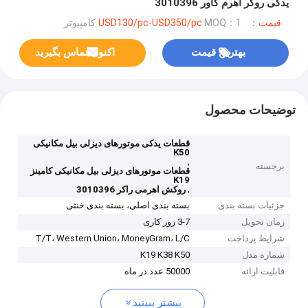
یدکی روکر اهرم کاور 3010396
قیمت：USD130/pc-USD350/pc
MOQ：1 کامپیوتر
بهترین قیمت
اکنون تماس بگیرید
توضیحات محصول
قطعات یدکی موتورهای دیزلی بیل مکانیکی
K50
,
برجسته
قطعات موتورهای دیزلی بیل مکانیکی کامینز
K19
,
روکش اهرمی راکر 3010396
جزئیات بسته بندی
بسته بندی اصلی، بسته بندی خنثی
زمان تحویل
3-7 روز کاری
شرایط پرداخت
T/T، Western Union، MoneyGram، L/C
شماره مدل
K19 K38 K50
قابلیت ارائه
50000 عدد در ماه
بیشتر ببینید