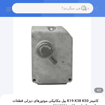
4
/
2
کامینز K19 K38 K50 بیل مکانیکی موتورهای دیزلی قطعات