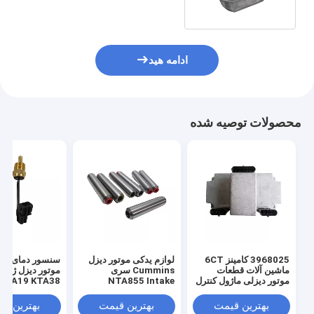
ادامه هید
محصولات توصیه شده
3968025 کامینز 6CT
لوازم یدکی موتور دیزل
سنسور دمای آب
ماشین آلات قطعات
Cummins سری
موتور دیزل ژنرات
موتور دیزلی ماژول کنترل
NTA855 Intake
الکترونیکی ECM
Exhaust Valve Guide
4061391
3006456
بهترین قیمت
بهترین قیمت
بهترین ق