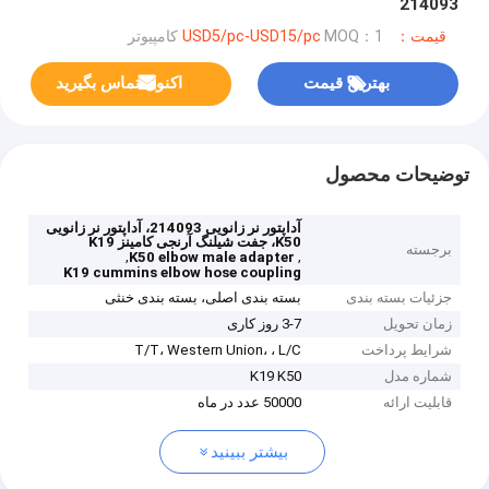
214093
قیمت：USD5/pc-USD15/pc
MOQ：1 کامپیوتر
بهترین قیمت
اکنون تماس بگیرید
توضیحات محصول
آداپتور نر زانویی 214093، آداپتور نر زانویی
K50، جفت شیلنگ آرنجی کامینز K19
برجسته
,
,
K50 elbow male adapter
K19 cummins elbow hose coupling
جزئیات بسته بندی
بسته بندی اصلی، بسته بندی خنثی
زمان تحویل
3-7 روز کاری
شرایط پرداخت
T/T، Western Union، ، L/C
شماره مدل
K19 K50
قابلیت ارائه
50000 عدد در ماه
بیشتر ببینید