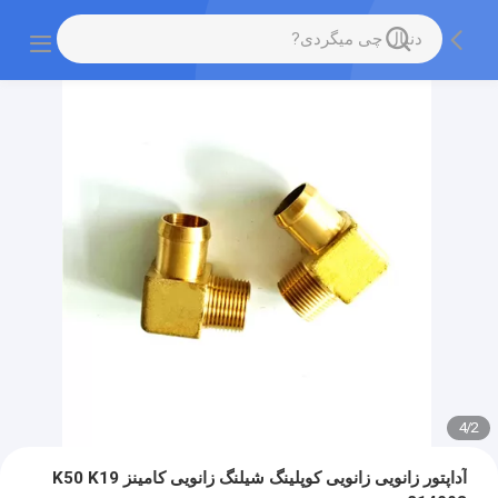
4
/
2
آداپتور زانویی زانویی کوپلینگ شیلنگ زانویی کامینز K50 K19