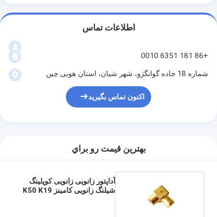
اطلاعات تماس
+86 181 6351 0010
شماره 18 جاده گوانگژو، شهر شیان، استان هوبی چین
اکنون تماس بگیرید
بهترين قيمت رو براي
آداپتور زانویی زانویی کوپلینگ
شیلنگ زانویی کامینز K50 K19
214093