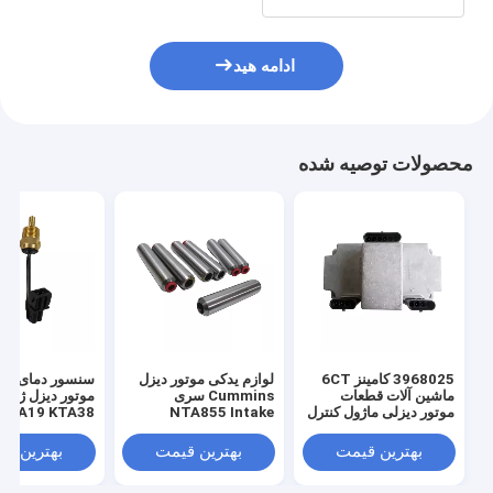
ادامه هید
محصولات توصیه شده
3968025 کامینز 6CT
لوازم یدکی موتور دیزل
سنسور دمای آب
ماشین آلات قطعات
Cummins سری
موتور دیزل ژنرات
موتور دیزلی ماژول کنترل
NTA855 Intake
الکترونیکی ECM
Exhaust Valve Guide
4061391
3006456
بهترین قیمت
بهترین قیمت
بهترین ق