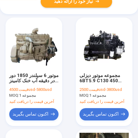
نیاز خود را ارائه دهید
مجموعه موتور دیزلی
موتور 6 سیلندر 1850 دور
6BT5.9 C130 450
در دقیقه آب خنک کامینز
نیوتن متر برای وسایل
6CTA 8.3 موتور دریایی
2500usd-3800usd
قیمت:
4500usd-5800usd
قیمت:
نقلیه و لودرها
1 مجموعه
MOQ:
1 مجموعه
MOQ:
آخرین قیمت را دریافت کنید
آخرین قیمت را دریافت کنید
اکنون تماس بگیرید
اکنون تماس بگیرید