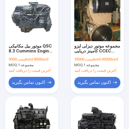
مجموعه موتور دیزلی ایزو
موتور بیل مکانیکی QSC
کامینز دریایی CCEC
8.3 Cummins Engine
6CT 300hp 280HP
KTA19 M4 700HP
35000usd-45000usd
قیمت:
5000usd-8000usd
قیمت:
SAA6D114
1 مجموعه
MOQ:
1 مجموعه
MOQ:
آخرین قیمت را دریافت کنید
آخرین قیمت را دریافت کنید
اکنون تماس بگیرید
اکنون تماس بگیرید
خانه
محصولات
دربارهی ما