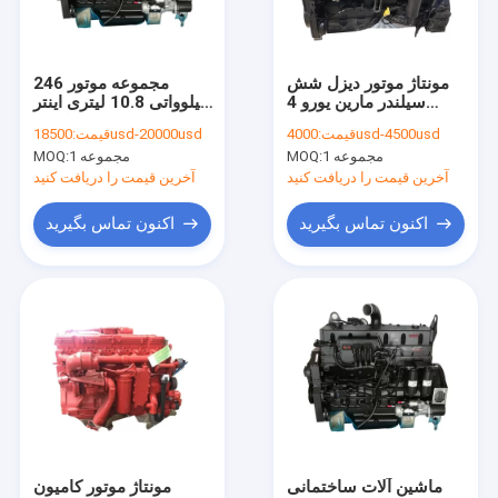
تماس با ما
مونتاژ موتور دیزل شش
مجموعه موتور 246
سیلندر مارین یورو 4
کیلوواتی 10.8 لیتری اینتر
قطعات دیزل ژنراتور کامینز
QSL10 375 اسب بخار
خنک کننده کامل QSM11
4000usd-4500usd
قیمت:
18500usd-20000usd
قیمت:
6 زمانه
1 مجموعه
MOQ:
1 مجموعه
MOQ:
ست دیزل ژنراتور کامینز
آخرین قیمت را دریافت کنید
آخرین قیمت را دریافت کنید
مونتاژ موتور کامینز
اکنون تماس بگیرید
اکنون تماس بگیرید
انژکتورهای سوخت دیزل کامینز
پمپ سوخت دیزل کامینز
سر سیلندر کامینز دیزل
بلوک سیلندر کامینز
آستر سیلندر کامینز
ماشین آلات ساختمانی
مونتاژ موتور کامیون