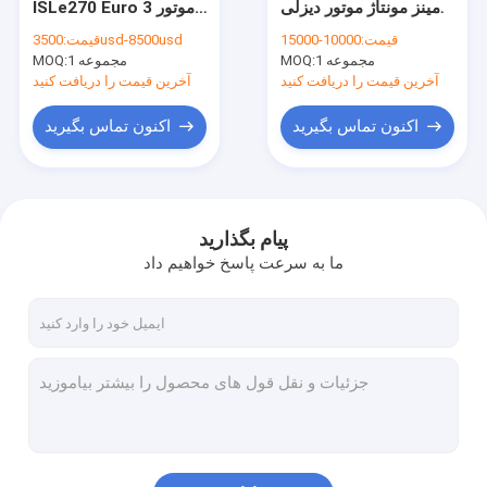
کامینز مونتاژ موتور دیزلی
ISLe270 Euro 3 موتور
پیستون موتور کامینز
ISM11 QSM11
دیزل Assy 1400r/ Min
قیمت:
10000-15000
3500usd-8500usd
قیمت:
2000RPM
1 مجموعه
MOQ:
1 مجموعه
میل بادامک موتور کامینز
MOQ:
آخرین قیمت را دریافت کنید
آخرین قیمت را دریافت کنید
میل لنگ کامینز
اکنون تماس بگیرید
اکنون تماس بگیرید
توربوشارژر کامینز هلست
فیلترهای Cummins Fleetguard
پیام بگذارید
پمپ روغن کامینز
ما به سرعت پاسخ خواهیم داد
پمپ آب کامینز
کمپرسور هوا کامینز
لاستیک ماشین کامیون