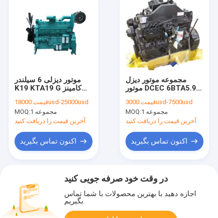
مجموعه موتور دیزل
موتور دیزلی 6 سیلندر
موتور DCEC 6BTA5.9
K19 KTA19 G کامینز
C180 6 سیلندر
100 اسب بخار تا 1000
3000usd-7500usd
قیمت:
18000usd-25000usd
قیمت:
اسب بخار
1 مجموعه
MOQ:
1 مجموعه
MOQ:
آخرین قیمت را دریافت کنید
آخرین قیمت را دریافت کنید
اکنون تماس بگیرید
اکنون تماس بگیرید
در وقت خود صرفه جویی کنید
اجازه دهید با بهترین محصولات با شما تماس
بگیریم.