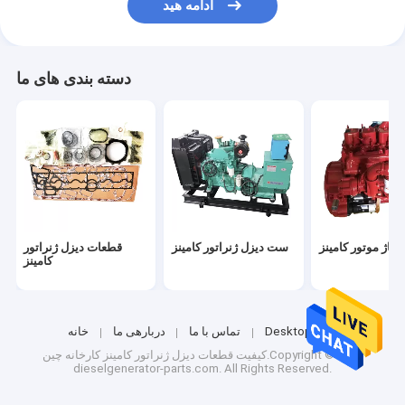
ادامه هید
دسته بندی های ما
نتاژ موتور کامینز
ست دیزل ژنراتور کامینز
قطعات دیزل ژنراتور
کامینز
Desktop Site
تماس با ما
دربارهی ما
خانه
کیفیت
قطعات دیزل ژنراتور کامینز
کارخانه چین.Copyright © 2024
dieselgenerator-parts.com. All Rights Reserved.