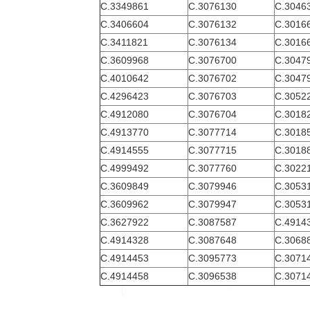
C.3349861
C.3076130
C.3046
C.3406604
C.3076132
C.3016
C.3411821
C.3076134
C.3016
C.3609968
C.3076700
C.3047
C.4010642
C.3076702
C.3047
C.4296423
C.3076703
C.3052
C.4912080
C.3076704
C.3018
C.4913770
C.3077714
C.3018
C.4914555
C.3077715
C.3018
C.4999492
C.3077760
C.3022
C.3609849
C.3079946
C.3053
C.3609962
C.3079947
C.3053
C.3627922
C.3087587
C.4914
C.4914328
C.3087648
C.3068
C.4914453
C.3095773
C.3071
C.4914458
C.3096538
C.3071