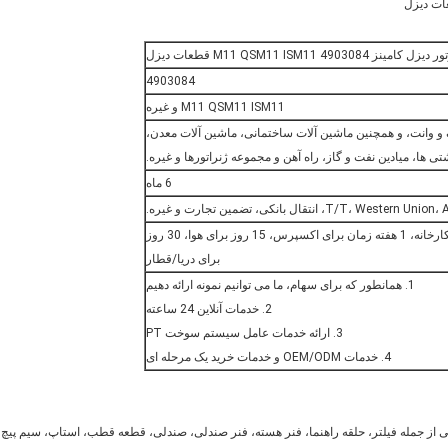
490 M11 QSM11 ISM11 قطعات دیزل
4903084
M11 QSM11 ISM11 و غیره
 و وانت، و همچنین ماشین آلات ساختمانی، ماشین آلات معدن،
 ها، میادین نفت و گاز، راه آهن و مجموعه ژنراتورها و غیره.
6 ماه
T/T، Western Un، انتقال بانکی، تضمین تجارت و غیره.
از طریق دریا، با هوا، اکسپرس 1-3 روز خارج از کارخانه، 1 هفته زمان برای اکسپرس، 15 روز برای هوا، 30 روز
برای دریا/قطار
1. همانطور که برای سهام، ما می توانیم نمونه ارائه دهیم
2. خدمات آنلاین 24 ساعته
3. ارائه خدمات عامل سیستم سوخت PT
4. خدمات OEM/ODM و خدمات خرید یک مرحله ای
می متفاوت است اما همه آنها دارای 15 قسمت اصلی از جمله فیلتر، حلقه راهنما، فنر هسته، فنر صندلی، صندلی، قطعه قطب، استاپ، سیم پیچ