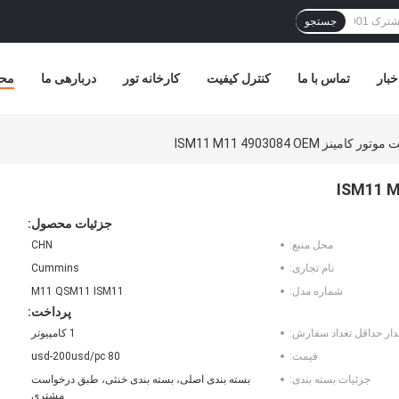
جستجو
خبار
تماس با ما
کنترل کیفیت
کارخانه تور
دربارهی ما
مح
ینز ISM11 M11 4903084 OEM
جزئیات محصول:
محل منبع:
CHN
نام تجاری:
Cummins
شماره مدل:
M11 QSM11 ISM11
پرداخت:
دار حداقل تعداد سفارش:
1 کامپیوتر
قیمت:
80 usd-200usd/pc
جزئیات بسته بندی:
بسته بندی اصلی، بسته بندی خنثی، طبق درخواست
مشتری