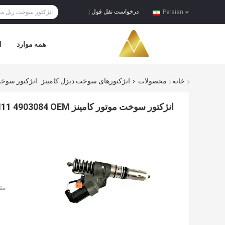
درخواست نقل قول
|
Persian
همه موارد
ا
خانه
محصولات
انژکتورهای سوخت دیزل کامینز
انژکتور سوخت موتور کام
انژکتور سوخت موتور کامینز ISM11 M11 4903084 OEM
مق