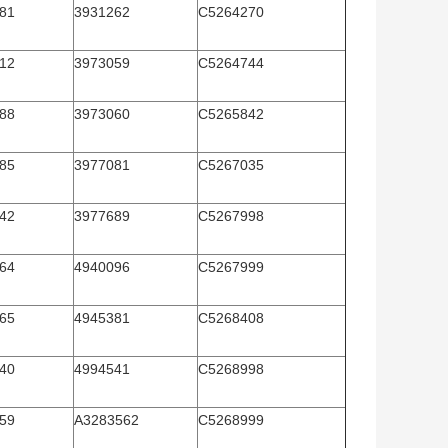
81
3931262
C5264270
12
3973059
C5264744
88
3973060
C5265842
85
3977081
C5267035
42
3977689
C5267998
64
4940096
C5267999
65
4945381
C5268408
40
4994541
C5268998
59
A3283562
C5268999