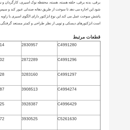
شود.این اجازه می دهد تا سوخت از طریق دهانه صندلی عبور کند و سپس
است.انژکتورهای دیسکی و توپی از نظر طراحی و کمتر مستعد گرفتگی 
قطعات مرتبط
14
2830957
C4991280
02
2872289
C4991296
28
3283160
C4991297
87
3908513
C4994274
25
3928387
C4996429
72
3930525
C5261630