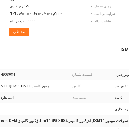
زمان تحویل:
1-5 روز کاری
شرایط پرداخت:
T/T، Western Union، MoneyGram
قابلیت ارائه:
50000 عدد در ماه
مخاطب
تور دیزل
قسمت شماره:
4903084
کامپیوتر
کاربرد:
موتور کامینز M11 QSM11 ISM11
6 ماه
بسته بندی:
استاندارد
سوخت موتور ISM11
انژکتور کامینز m11 4903084
انژکتور کامینز ism OEM
,
,