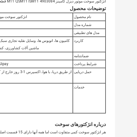
انژکتور سوخت موتور دیزل کامینز 4903084 M11 QSM11 ISM11 قطعات دیزل
توضیحات محصول
نام محصول:
انژکتور سوخت موتور دیزل کامینز 3084
شماره مدل:
مدل های تطبیقی:
کاربرد:
کامیون ها، اتوبوس ها، وسایل نقلیه تجاری سبک
ماشین آلات کشاورزی، کشتی
ضمانتنامه:
شرایط پرداخت:
ion، Alipay
حمل دریایی:
خدمات:
درباره انژکتورهای سوخت
هر انژکتور سوخت ک