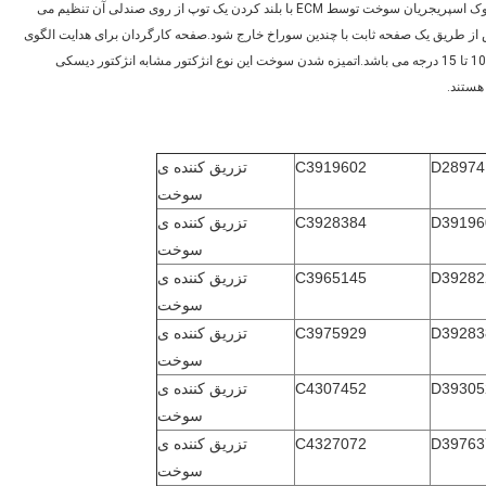
برقی، بدنه برقی، حلقه هسته، هسته، محفظه نوک اسپری، کارگردان و نوک اسپریجریان سوخت توسط ECM با بلند کردن یک توپ از روی صندلی آن تنظیم می
 از طریق یک صفحه ثابت با چندین سوراخ خارج شود.صفحه کارگردان برای هدایت الگوی
پاشش سوخت عمل می کند.این نوع انژکتور دارای الگوی اسپری با زاویه 10 تا 15 درجه می باشد.اتمیزه شدن سوخت این نوع انژکتور مشابه انژکتور دیسکی
هستند.
D28974
C3919602
تزریق کننده ی
سوخت
D39196
C3928384
تزریق کننده ی
سوخت
D39282
C3965145
تزریق کننده ی
سوخت
D39283
C3975929
تزریق کننده ی
سوخت
D39305
C4307452
تزریق کننده ی
سوخت
D39763
C4327072
تزریق کننده ی
سوخت