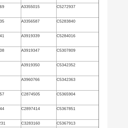
69
A3355015
C5272937
35
A3356587
C5283840
41
A3919339
C5284016
08
A3919347
C5307809
A3919350
C5342352
A3960766
C5342363
57
C2874505
C5365904
44
C2897414
C5367851
231
C3283160
C5367913